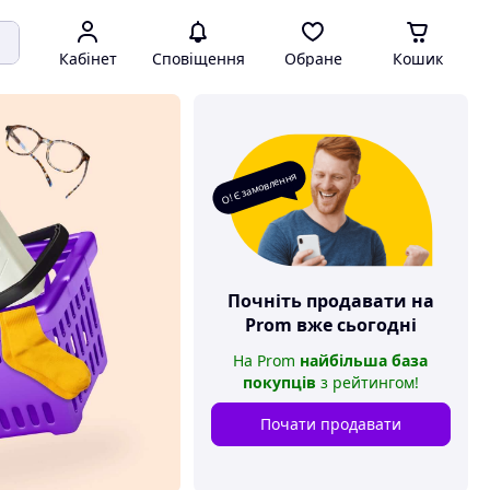
Кабінет
Сповіщення
Обране
Кошик
О! Є замовлення
Почніть продавати на
Prom
вже сьогодні
На
Prom
найбільша база
покупців
з рейтингом
!
Почати продавати