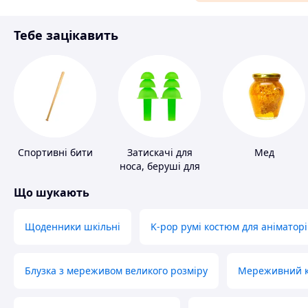
Матеріали для ремонту
Тебе зацікавить
Спорт і відпочинок
Спортивні бити
Затискачі для
Мед
носа, беруші для
плавання
Що шукають
Щоденники шкільні
K-pop румі костюм для аніматорі
Блузка з мереживом великого розміру
Мереживний ко