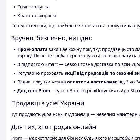
Одяг та взуття
Краса та здоров'я
Серед категорій, що найбільше зростають: продукти харчув
Зручно, безпечно, вигідно
Пром-оплата
захищає кожну покупку: продавець отриму
картку. Плюс не треба переплачувати за післяплату на 
З підпискою Smart — безкоштовна доставка по всій Украї
Регулярно проходять
акції від продавців та сезонні з
Великі покупки можна
оплатити частинами
: від 2 до 
Додаток Prom
— у топ-3 категорії «Покупки» в App Stor
Продавці з усієї України
Тут продають українські підприємці — невеликі майстерні,
Для тих, хто продає онлайн
Prom — маркетплейс для бізнесу будь-якого масштабу. Легк