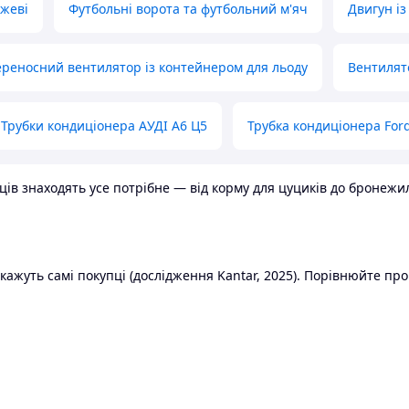
ожеві
Футбольні ворота та футбольний м'яч
Двигун із
реносний вентилятор із контейнером для льоду
Вентилят
Трубки кондиціонера АУДІ А6 Ц5
Трубка кондиціонера Ford
в знаходять усе потрібне — від корму для цуциків до бронежилет
ажуть самі покупці (дослідження Kantar, 2025). Порівнюйте пропо