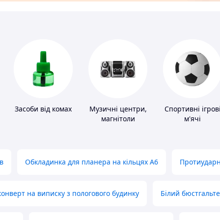
Засоби від комах
Музичні центри,
Спортивні ігров
магнітоли
м'ячі
в
Обкладинка для планера на кільцях А6
Протиударн
нверт на виписку з пологового будинку
Білий бюстгальт