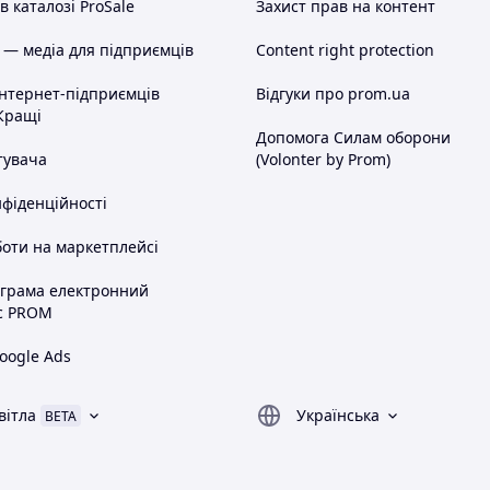
 каталозі ProSale
Захист прав на контент
 — медіа для підприємців
Content right protection
інтернет-підприємців
Відгуки про prom.ua
Кращі
Допомога Силам оборони
тувача
(Volonter by Prom)
нфіденційності
оти на маркетплейсі
ограма електронний
с PROM
oogle Ads
вітла
Українська
BETA