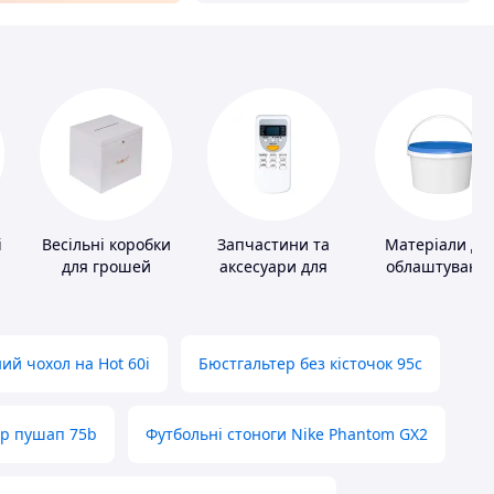
і
Весільні коробки
Запчастини та
Матеріали дл
для грошей
аксесуари для
облаштуванн
побутових
промислових
кондиціонерів
підлог
ий чохол на Hot 60i
Бюстгальтер без кісточок 95с
ер пушап 75b
Футбольні стоноги Nike Phantom GX2