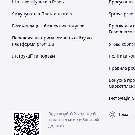
Що таке «Купити з Prom»
Просування в
Як купувати з Пром-оплатою
Sprava.prom
Рекомендації з безпечних покупок
Премія для 
Ecommerce.
Перевірка на приналежність сайту до
платформи prom.ua
Угода корис
Інструкції та поради
Політика ко
Правила роб
Бонусна пр
маркетплей
Інструкція G
Відскануй QR-код, щоб
Тема
-
с
завантажити мобільний
додаток