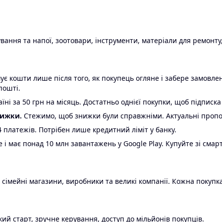
ання та напої, зоотовари, інструменти, матеріали для ремонту,
є кошти лише після того, як покупець огляне і забере замовл
пошті.
ні за 50 грн на місяць. Достатньо однієї покупки, щоб підписка
нижки.
Стежимо, щоб знижки були справжніми. Актуальні пропози
24 платежів. Потрібен лише кредитний ліміт у банку.
e і має понад 10 млн завантажень у Google Play. Купуйте зі смар
 сімейні магазини, виробники та великі компанії. Кожна покупка
ий старт, зручне керування, доступ до мільйонів покупців.